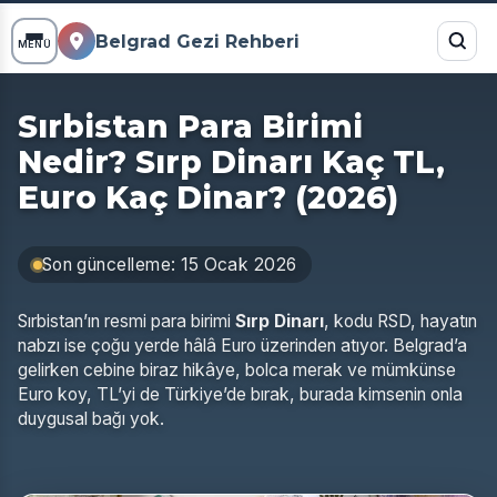
Belgrad Gezi Rehberi
MENÜ
Sırbistan Para Birimi
Nedir? Sırp Dinarı Kaç TL,
Euro Kaç Dinar? (2026)
Son güncelleme: 15 Ocak 2026
Sırbistan’ın resmi para birimi
Sırp Dinarı
, kodu RSD, hayatın
nabzı ise çoğu yerde hâlâ Euro üzerinden atıyor. Belgrad’a
gelirken cebine biraz hikâye, bolca merak ve mümkünse
Euro koy, TL’yi de Türkiye’de bırak, burada kimsenin onla
duygusal bağı yok.