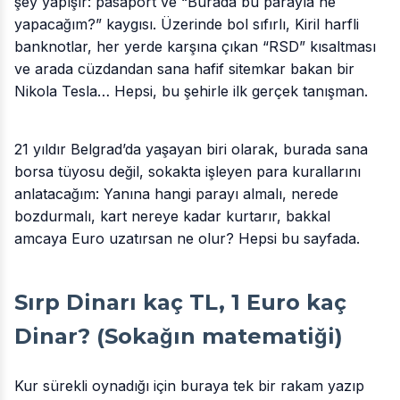
şey yapışır: pasaport ve “Burada bu parayla ne
yapacağım?” kaygısı. Üzerinde bol sıfırlı, Kiril harfli
banknotlar, her yerde karşına çıkan “RSD” kısaltması
ve arada cüzdandan sana hafif sitemkar bakan bir
Nikola Tesla… Hepsi, bu şehirle ilk gerçek tanışman.
21 yıldır Belgrad’da yaşayan biri olarak, burada sana
borsa tüyosu değil, sokakta işleyen para kurallarını
anlatacağım: Yanına hangi parayı almalı, nerede
bozdurmalı, kart nereye kadar kurtarır, bakkal
amcaya Euro uzatırsan ne olur? Hepsi bu sayfada.​
Sırp Dinarı kaç TL, 1 Euro kaç
Dinar? (Sokağın matematiği)
Kur sürekli oynadığı için buraya tek bir rakam yazıp