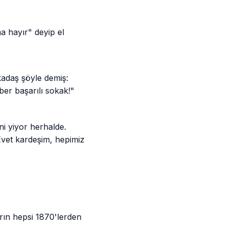
a hayır" deyip el
rkadaş şöyle demiş:
er başarılı sokak!"
ni yiyor herhalde.
Evet kardeşim, hepimiz
arın hepsi 1870'lerden