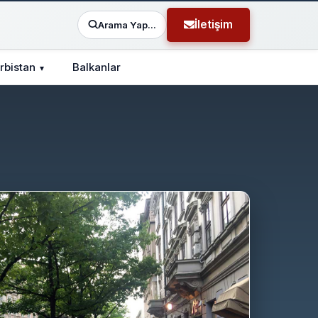
İletişim
Arama Yap...
ırbistan
Balkanlar
▾