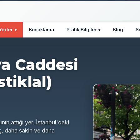
Yerler
Konaklama
Pratik Bilgiler
Blog
S
▾
▾
va Caddesi
stiklal)
nın attığı yer. İstanbul'daki
iş, daha sakin ve daha