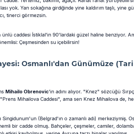
ir cadde. Tertemiz, bakımlı, ağaçlı. Rahat rahat yürüyebilirs
lası yok. Yan sokağına girdiğinde yine kaldırım taşlı, yine g
cı, tinerci görmezsin.
n ünlü caddesi İstiklal'in 90'lardaki güzel haline benziyor. 
nemlisi: Çeşmesinden su içebilirsin!
yesi: Osmanlı'dan Günümüze (Tari
ens
Mihailo Obrenovic
'in adını alıyor. "Knez" sözcüğü Sır
k "Prens Mihailova Caddesi", ama sen Knez Mihailova de, her
Singidunum'un (Belgrad'ın o zamanlı adı) merkeziymiş. O
nemli bir cadde olmuş. Bahçeler, çeşmeler, camiler, dolamba
ı etkisi kaybolmuş, yerine Avrupa tarzı binalar yapılmış.