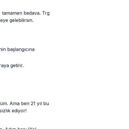
iç) tamamen bedava. Trg
ye gelebilirsin.
in başlangıcına
ya getirir.
düm. Ama ben 21 yıl bu
zlık ediyor!