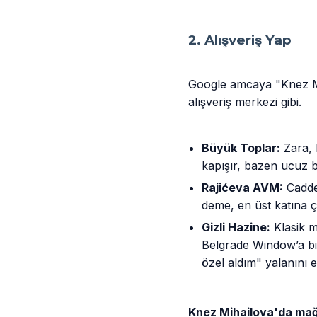
2. Alışveriş Yap
Google amcaya "Knez Mi
alışveriş merkezi gibi.
Büyük Toplar:
Zara, H
kapışır, bazen ucuz 
Rajićeva AVM:
Cadde
deme, en üst katına ç
Gizli Hazine:
Klasik m
Belgrade Window’a bir
özel aldım" yalanını e
Knez Mihailova'da ma