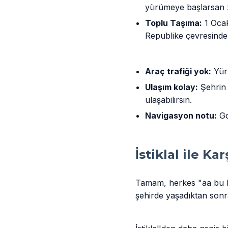
yürümeye başlarsan z
Toplu Taşıma:
1 Ocak
Republike çevresindeki
Araç trafiği yok:
Yürü
Ulaşım kolay:
Şehrin 
ulaşabilirsin.
Navigasyon notu:
Go
İstiklal ile K
Tamam, herkes "aa bu Be
şehirde yaşadıktan sonr