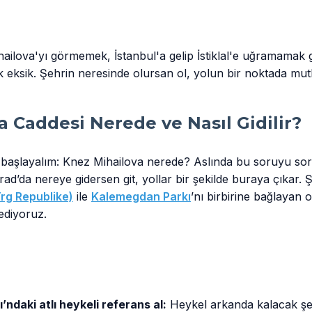
ailova'yı görmemek, İstanbul'a gelip İstiklal'e uğramamak g
eksik. Şehrin neresinde olursan ol, yolun bir noktada mu
a Caddesi Nerede ve Nasıl Gidilir?
 başlayalım: Knez Mihailova nerede? Aslında bu soruyu s
d’da nereye gidersen git, yollar bir şekilde buraya çıkar. 
rg Republike)
ile
Kalemegdan Parkı
’nı birbirine bağlayan 
ediyoruz.
daki atlı heykeli referans al:
Heykel arkanda kalacak şe