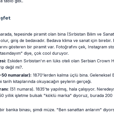
 tablo gibi..
eşfet
rada, tepesinde piramit olan bina (Sırbistan Bilim ve Sanat
 olur, giriş de bedavadır. Bedava klima ve sanat için birebir
rını gösteren bir piramit var. Fotoğrafını çek, Instagram sto
asındayım" diye, çok cool duruyor.
si:
Eskiden Sırbistan'ın en lüks oteli olan Serbian Crown H
p değil mi?.
8-50 numaralar):
1870'lerden kalma üçlü bina. Geleneksel B
i tarih kitaplarında okuyacağın şeylerin gerçeği.
ranı:
(51 numara). 1835'te yapılmış, hala çalışıyor. Neredey
50 yıllık işletme bulsak "köklü marka" diyoruz, burada 200 
bir banka binası, şimdi müze. "Ben sanattan anlarım" diyor