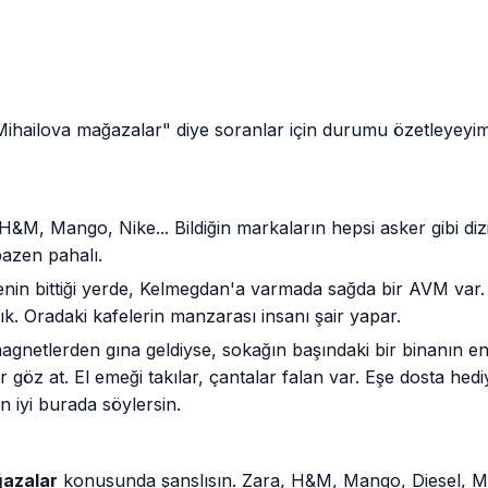
hailova mağazalar" diye soranlar için durumu özetleyeyim
&M, Mango, Nike... Bildiğin markaların hepsi asker gibi dizili
bazen pahalı.
nin bittiği yerde, Kelmegdan'a varmada sağda bir AVM v
ık. Oradaki kafelerin manzarası insanı şair yapar.
agnetlerden gına geldiyse, sokağın başındaki bir binanın e
 göz at. El emeği takılar, çantalar falan var. Eşe dosta he
n iyi burada söylersin.
ğazalar
konusunda şanslısın. Zara, H&M, Mango, Diesel, Ma