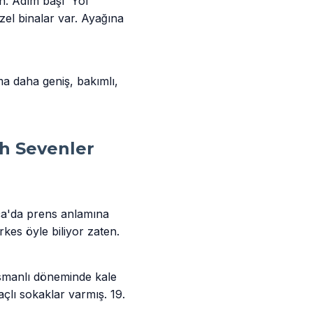
in. Adım başı 'Yol
üzel binalar var. Ayağına
Ama daha geniş, bakımlı,
h Sevenler
pça'da prens anlamına
kes öyle biliyor zaten.
smanlı döneminde kale
çlı sokaklar varmış. 19.