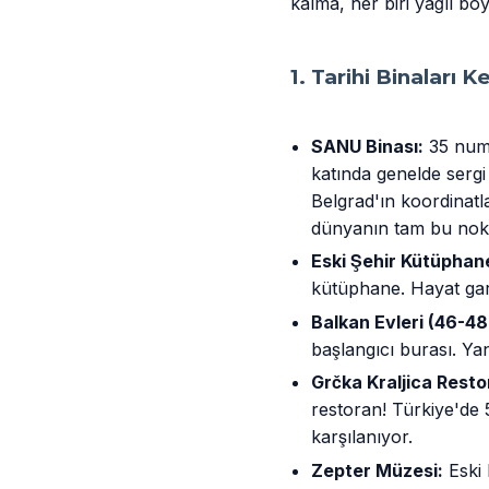
kalma, her biri yağlı boya
1. Tarihi Binaları K
SANU Binası:
35 numa
katında genelde sergi
Belgrad'ın koordinatla
dünyanın tam bu nokt
Eski Şehir Kütüphane
kütüphane. Hayat gari
Balkan Evleri (46-4
başlangıcı burası. Yan
Grčka Kraljica Resto
restoran! Türkiye'de 
karşılanıyor.
Zepter Müzesi:
Eski 