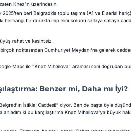
aten Knez’in üzerindesin.
 2025’ten beri Belgrad’da toplu taşıma (A1 ve E serisi har
 herhangi bir durakta inip elini kolunu sallaya sallaya cadde
yüş rahat ve kesintisiz.
birçok noktasından Cumhuriyet Meydanı'na gelerek cadden
ogle Maps ile "Knez Mihailova" araması seni doğrudan bura
arşılaştırma: Benzer mi, Daha mı İyi?
lgrad'ın İstiklal Caddesi!" diyor. Ben de başta öyle düşün
a anladım ki bu karşılaştırma Knez Mihailova'ya büyük haksı