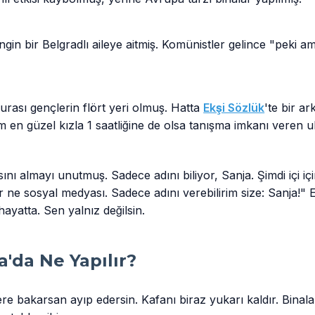
in bir Belgradlı aileye aitmiş. Komünistler gelince "peki am
burası gençlerin flört yeri olmuş. Hatta
Ekşi Sözlük
'te bir a
n güzel kızla 1 saatliğine de olsa tanışma imkanı veren ub
nı almayı unutmuş. Sadece adını biliyor, Sanja. Şimdi içi içi
 ne sosyal medyası. Sadece adını verebilirim size: Sanja!" 
hayatta. Sen yalnız değilsin.
'da Ne Yapılır?
re bakarsan ayıp edersin. Kafanı biraz yukarı kaldır. Binal