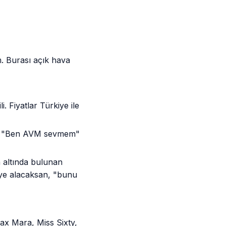
. Burası açık hava
. Fiyatlar Türkiye ile
ar. "Ben AVM sevmem"
n altında bulunan
diye alacaksan, "bunu
x Mara, Miss Sixty,