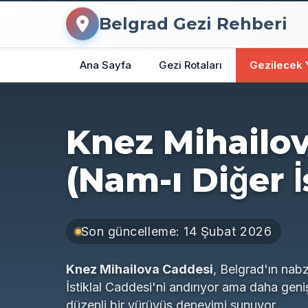
Belgrad Gezi Rehberi
Ana Sayfa
Gezi Rotaları
Gezilecek 
Knez Mihailo
(Nam-ı Diğer İ
Son güncelleme: 14 Şubat 2026
Knez Mihailova Caddesi
, Belgrad'ın nabzı
İstiklal Caddesi'ni andırıyor ama daha gen
düzenli bir yürüyüş deneyimi sunuyor.