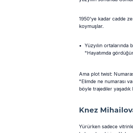
1950'ye kadar cadde zeng
koymuşlar.
Yüzyılın ortalarında 
"Hayatımda gördüğüm e
Ama plot twist: Numarası
"Elimde ne numarası var
böyle trajediler yaşadık 
Knez Mihailova
Yürürken sadece vitrinle