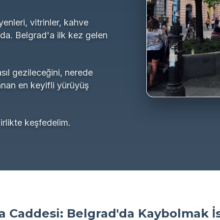
nleri, vitrinler, kahve
da. Belgrad'a ilk kez gelen
ıl gezileceğini, nerede
an en keyifli yürüyüş
rlikte keşfedelim.
a Caddesi: Belgrad'da Kaybolmak İ