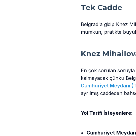
Tek Cadde
Belgrad'a gidip Knez Mih
mümkün, pratikte büyük 
Knez Mihailov
En çok sorulan soruyla
kalmayacak çünkü Belgra
Cumhuriyet Meydanı (T
ayrılmış caddeden bahs
Yol Tarifi İsteyenlere:
Cumhuriyet Meydanı’n