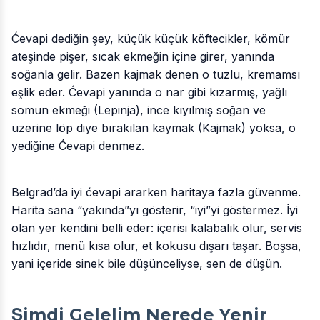
Ćevapi dediğin şey, küçük küçük köftecikler, kömür
ateşinde pişer, sıcak ekmeğin içine girer, yanında
soğanla gelir. Bazen kajmak denen o tuzlu, kremamsı
eşlik eder. Ćevapi yanında o nar gibi kızarmış, yağlı
somun ekmeği (Lepinja), ince kıyılmış soğan ve
üzerine löp diye bırakılan kaymak (Kajmak) yoksa, o
yediğine Ćevapi denmez.
Belgrad’da iyi ćevapi ararken haritaya fazla güvenme.
Harita sana “yakında”yı gösterir, “iyi”yi göstermez. İyi
olan yer kendini belli eder: içerisi kalabalık olur, servis
hızlıdır, menü kısa olur, et kokusu dışarı taşar. Boşsa,
yani içeride sinek bile düşünceliyse, sen de düşün.
Şimdi Gelelim Nerede Yenir