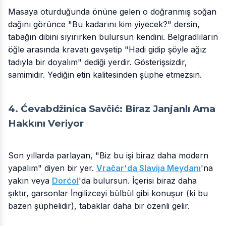
Masaya oturduğunda önüne gelen o doğranmış soğan
dağını görünce "Bu kadarını kim yiyecek?" dersin,
tabağın dibini sıyırırken bulursun kendini. Belgradlıların
öğle arasında kravatı gevşetip "Hadi gidip şöyle ağız
tadıyla bir doyalım" dediği yerdir. Gösterişsizdir,
samimidir. Yediğin etin kalitesinden şüphe etmezsin.
4. Ćevabdžinica Savčić: Biraz Janjanlı Ama
Hakkını Veriyor
Son yıllarda parlayan, "Biz bu işi biraz daha modern
yapalım" diyen bir yer.
Vračar'da Slavija Meydanı
'na
yakın veya
Dorćol
'da bulursun. İçerisi biraz daha
şıktır, garsonlar İngilizceyi bülbül gibi konuşur (ki bu
bazen şüphelidir), tabaklar daha bir özenli gelir.