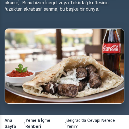
okunur). Bunu bizim İnegöl veya Tekirdağ köftesinin
'uzaktan akrabası' sanma, bu başka bir dünya.
Ana
Yeme & İçme
Belgrad’da Ćevapi Nerede
›
›
Sayfa
Rehberi
Yenir?