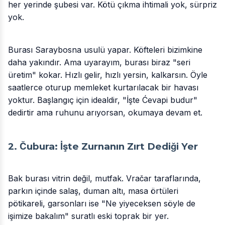
her yerinde şubesi var. Kötü çıkma ihtimali yok, sürpriz
yok.
Burası Saraybosna usulü yapar. Köfteleri bizimkine
daha yakındır. Ama uyarayım, burası biraz "seri
üretim" kokar. Hızlı gelir, hızlı yersin, kalkarsın. Öyle
saatlerce oturup memleket kurtarılacak bir havası
yoktur. Başlangıç için idealdir, "İşte Ćevapi budur"
dedirtir ama ruhunu arıyorsan, okumaya devam et.
2. Čubura: İşte Zurnanın Zırt Dediği Yer
Bak burası vitrin değil, mutfak. Vračar taraflarında,
parkın içinde salaş, duman altı, masa örtüleri
pötikareli, garsonları ise "Ne yiyeceksen söyle de
işimize bakalım" suratlı eski toprak bir yer.