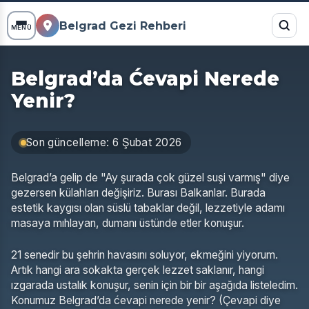
Belgrad Gezi Rehberi
MENÜ
Belgrad’da Ćevapi Nerede
Yenir?
Son güncelleme: 6 Şubat 2026
Belgrad’a gelip de "Ay şurada çok güzel suşi varmış" diye
gezersen külahları değişiriz. Burası Balkanlar. Burada
estetik kaygısı olan süslü tabaklar değil, lezzetiyle adamı
masaya mıhlayan, dumanı üstünde etler konuşur.
21 senedir bu şehrin havasını soluyor, ekmeğini yiyorum.
Artık hangi ara sokakta gerçek lezzet saklanır, hangi
ızgarada ustalık konuşur, senin için bir bir aşağıda listeledim.
Konumuz Belgrad’da ćevapi nerede yenir? (Çevapi diye