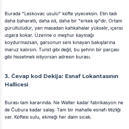
Burada "Leskovac usulü" köfte yiyeceksin. Etin tadı
daha baharatlı, daha isli, daha bir "erkek işi"dir. Ortam
gürültülüdür, yan masadan kahkahalar yükselir, içerisi
ızgara kokar. Üzerine o meşhur kaymağı
koydurmazsan, garsonun seni kınayan bakışlarına
maruz kalırsın. Turist gibi değil, bu şehrin bir parçası
gibi hissetmek istiyorsan adresin burası.
3. Ćevap kod Dekija: Esnaf Lokantasının
Hallicesi
Burası tam kararında. Ne Walter kadar fabrikasyon ne
de Čubura kadar salaş. Tam bir mahalle esnafı titizliği
var. Köftesi sulu, ekmeği her daim sıcak.