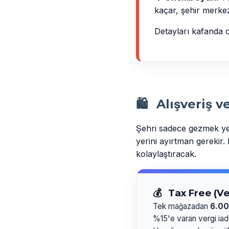
kaçar, şehir merke
Detayları kafanda 
🛍️
Alışveriş v
Şehri sadece gezmek yet
yerini ayırtman gerekir.
kolaylaştıracak.
💰
Tax Free (Ver
Tek mağazadan
6.00
%15'e varan vergi iades