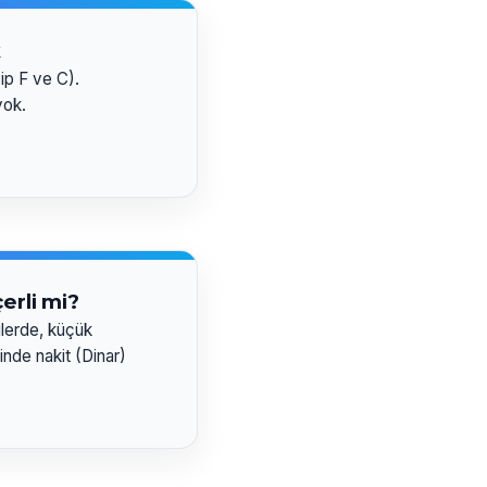
k
Tip F ve C).
yok.
erli mi?
ilerde, küçük
inde nakit (Dinar)