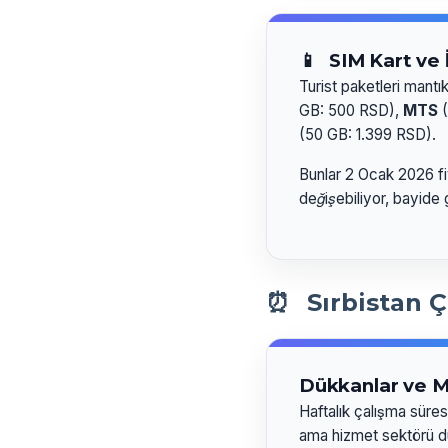
📱
SIM Kart ve 
Turist paketleri mantık
GB: 500 RSD),
MTS
(
(50 GB: 1.399 RSD).
Bunlar 2 Ocak 2026 fi
değişebiliyor, bayide 
⏰
Sırbistan Ç
Dükkanlar ve M
Haftalık çalışma süresi
ama hizmet sektörü d