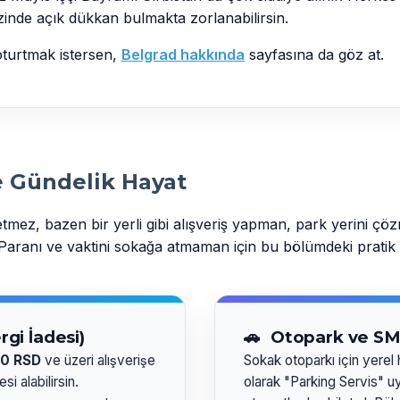
zinde açık dükkan bulmakta zorlanabilirsin.
oturtmak istersen,
Belgrad hakkında
sayfasına da göz at.
e Gündelik Hayat
mez, bazen bir yerli gibi alışveriş yapman, park yerini çö
 Paranı ve vaktini sokağa atmaman için bu bölümdeki pratik 
gi İadesi)
🚗
Otopark ve SM
0 RSD
ve üzeri alışverişe
Sokak otoparkı için yerel h
i alabilirsin.
olarak "Parking Servis" u