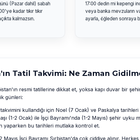
günü (Pazar dahil) sabah
17:00 dedin mi kepengi indiri
'ye kadar tıkır tıkır
veya banka mevzuların va
 açıkta kalmazsın.
ayarla, öğleden sonraya 
n'ın Tatil Takvimi: Ne Zaman Gidilm
tan'ın resmi tatillerine dikkat et, yoksa kapı duvar bir şehirl
ik günleri:
akvimini kullandığı için Noel (7 Ocak) ve Paskalya tarihleri 
aşı (1-2 Ocak) ile İşçi Bayramı'nda (1-2 Mayıs) şehir uyku
an yaparken bu tarihleri mutlaka kontrol et.
2 Mayıs İşçi Bayramı Sırbistan'da çok ciddiye alınır. Herkes