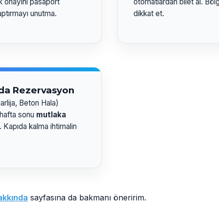
 onayını pasaport
otomatlardan bilet al. Bölg
ptırmayı unutma.
dikkat et.
da Rezervasyon
rlija, Beton Hala)
 hafta sonu
mutlaka
. Kapıda kalma ihtimalin
akkında
sayfasına da bakmanı öneririm.