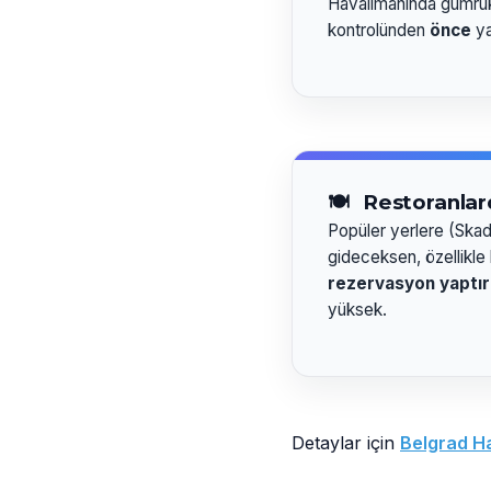
Havalimanında gümrük
kontrolünden
önce
ya
🍽️
Restoranlar
Popüler yerlere (Skada
gideceksen, özellikle
rezervasyon yaptır
yüksek.
Detaylar için
Belgrad H