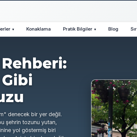
erler
Konaklama
Pratik Bilgiler
Blog
Sı
▾
▾
 Rehberi:
 Gibi
uzu
m" denecek bir yer değil.
 bu şehrin tozunu yutan,
nine yol göstermiş biri