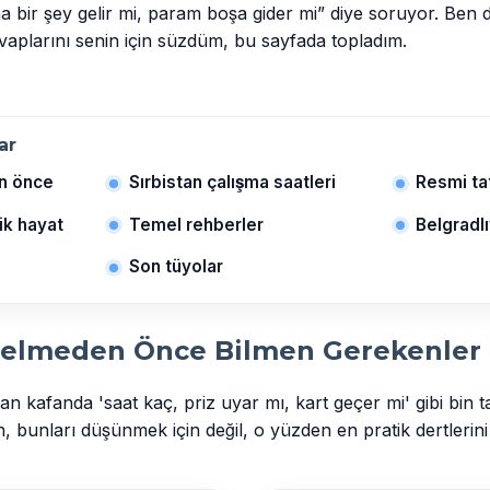
 bir şey gelir mi, param boşa gider mi” diye soruyor. Ben 
evaplarını senin için süzdüm, bu sayfada topladım.
ar
n önce
Sırbistan çalışma saatleri
Resmi tat
ik hayat
Temel rehberler
Belgradl
Son tüyolar
Gelmeden Önce Bilmen Gerekenler
an kafanda 'saat kaç, priz uyar mı, kart geçer mi' gibi bin t
n, bunları düşünmek için değil, o yüzden en pratik dertleri