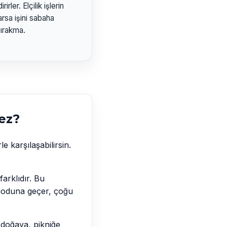
rler. Elçilik işlerin
rsa işini sabaha
bırakma.
ez?
e karşılaşabilirsin.
farklıdır. Bu
 moduna geçer, çoğu
 doğaya, pikniğe