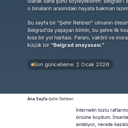
olarak sana şunu söyleyebilirim: Belgrad’ı a
o binaların arasındaki hayata bakman lazım
Bu sayfa bir “Şehir Rehberi” olmanın ötesind
Belgrad’da yaşayan birinin, bu şehre ilk kez
kısa bir yol haritası. Paranı, vaktini ve mor
küçük bir
“Belgrad anayasası.”
Son güncelleme: 2 Ocak 2026
Ana Sayfa
›
Şehir Rehberi
İnternetin tozlu rafların
önüme koydum. İnsanlar 
anlatıyor, nerede kazık