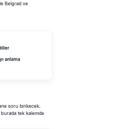
de Belgrad ve
iller
ıyı anlama
ane soru birikecek.
ni burada tek kalemde