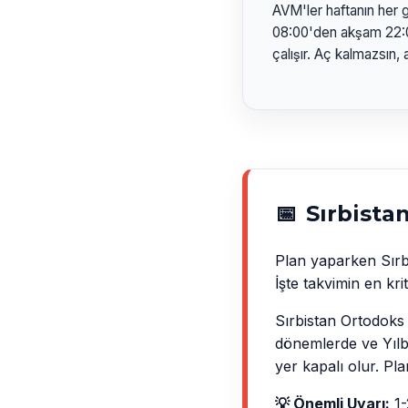
AVM'ler haftanın her 
08:00'den akşam 22:00
çalışır. Aç kalmazsın,
📅
Sırbista
Plan yaparken Sırbis
İşte takvimin en krit
Sırbistan Ortodoks t
dönemlerde ve Yılb
yer kapalı olur. Pl
💡 Önemli Uyarı:
1-