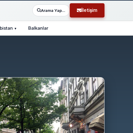
İletişim
Arama Yap...
rbistan
Balkanlar
▾