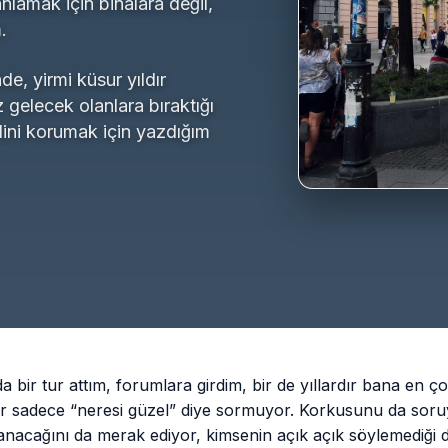
nlamak için binalara değil,
.
e, yirmi küsur yıldır
 gelecek olanlara bıraktığı
alini korumak için yazdığım
da bir tur attım, forumlara girdim, bir de yıllardır bana en ç
sadece “neresi güzel” diye sormuyor. Korkusunu da soruyor
lanacağını da merak ediyor, kimsenin açık açık söylemediği 