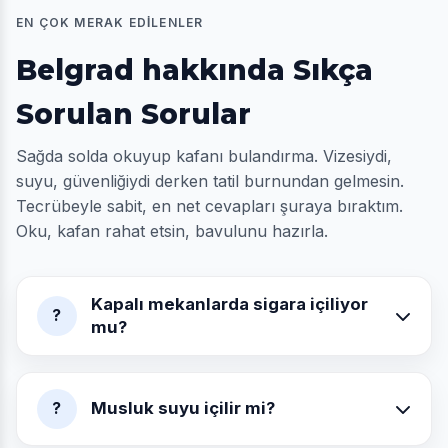
EN ÇOK MERAK EDILENLER
Belgrad hakkında Sıkça
Sorulan Sorular
Sağda solda okuyup kafanı bulandırma. Vizesiydi,
suyu, güvenliğiydi derken tatil burnundan gelmesin.
Tecrübeyle sabit, en net cevapları şuraya bıraktım.
Oku, kafan rahat etsin, bavulunu hazırla.
Kapalı mekanlarda sigara içiliyor
?
mu?
Musluk suyu içilir mi?
?