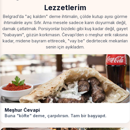
Lezzetlerim
Belgrad’da "aç kaldım" deme ihtimalin, çölde kutup ayısı görme
ihtimalinle aynı: Sıfır. Ama mesele sadece karın doyurmak değil,
damak çatlatmak. Porsiyonlar bizdeki gibi kuş kadar değil, gayet
"babayani", gözün korkmasın. Ćevapi’den o meşhur erik rakısına
kadar, midene bayram ettirecek, "vay be" dedirtecek mekanları
senin için ayıkladım.
Meşhur Ćevapi
Buna "köfte" deme, çarpılırsın. Tam bir başyapıt.