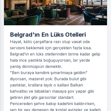
Belgrad'ın En Lüks Otelleri
Hayat, kötü çarşaflara razı olup vasat oda
servisini beklemek için gerçekten fazla kısa.
Belgrad’ın en lüks otellerinden birine kadar gelip
hala ince yastıkla boğuşuyorsan, bir yerde
yanlış dönmüşsün demektir.
"Ben buraya kendimi şımartmaya geldim"
diyorsan, mazeret yok: Burada bulut gibi
yastıklar, krallara layık o kallavi Balkan
kahvaltısı ve tabakları masaya şov yapar gibi
getiren jilet gibi garsonlar standart.
Pencereden şehre bakıp kadehini kaldırırken,
sen bir şey demesen de kristal avizeler ve kadeh