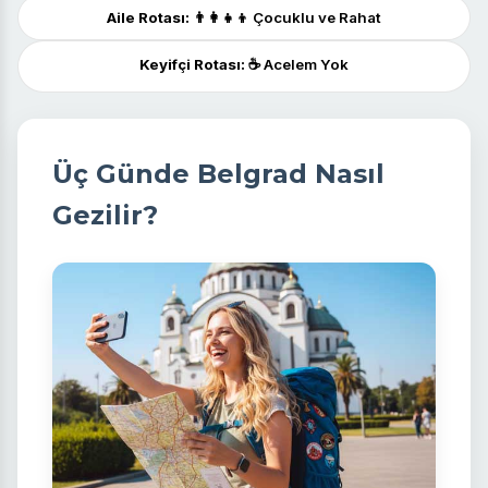
Aile Rotası:
👨‍👩‍👧‍👦 Çocuklu ve Rahat
Keyifçi Rotası:
☕️ Acelem Yok
Üç Günde Belgrad Nasıl
Gezilir?