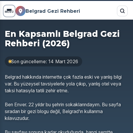
Belgrad Gezi Rehberi
MENÜ
En Kapsamlı Belgrad Gezi
Rehberi (2026)
Son güncelleme: 14 Mart 2026
Belgrad hakkında internette çok fazla eski ve yanlış bilgi
var. Bu yüzeysel tavsiyelerle yola çıkıp, yanlış otel veya
taksi hatasıyla tatili zehir etme.
Ben Enver. 22 yıldır bu şehrin sokaklarındayım. Bu sayfa
sıradan bir gezi blogu değil, Belgrad’ın kullanma
kılavuzudur.
Bu sayfayı sonuna kadar okuduğunda, hangi semtte