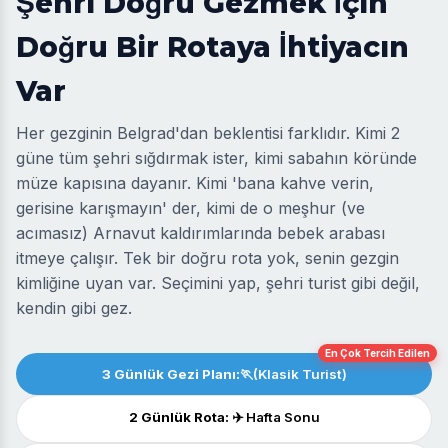
Şehri Doğru Gezmek İçin
Doğru Bir Rotaya İhtiyacın
Var
Her gezginin Belgrad'dan beklentisi farklıdır. Kimi 2
güne tüm şehri sığdırmak ister, kimi sabahın köründe
müze kapısına dayanır. Kimi 'bana kahve verin,
gerisine karışmayın' der, kimi de o meşhur (ve
acımasız) Arnavut kaldırımlarında bebek arabası
itmeye çalışır. Tek bir doğru rota yok, senin gezgin
kimliğine uyan var. Seçimini yap, şehri turist gibi değil,
kendin gibi gez.
En Çok Tercih Edilen
3 Günlük Gezi Planı:
🏃(Klasik Turist)
2 Günlük Rota:
✈️ Hafta Sonu