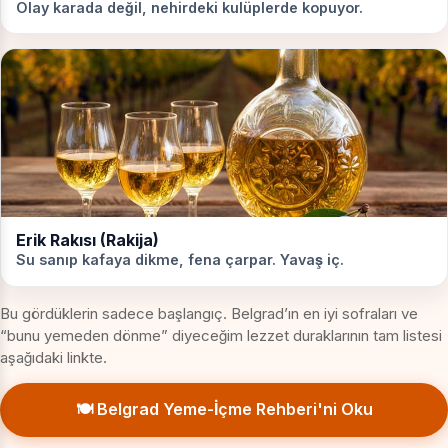
Olay karada değil, nehirdeki kulüplerde kopuyor.
Erik Rakısı (Rakija)
Su sanıp kafaya dikme, fena çarpar. Yavaş iç.
Bu gördüklerin sadece başlangıç. Belgrad’ın en iyi sofraları ve
“bunu yemeden dönme” diyeceğim lezzet duraklarının tam listesi
aşağıdaki linkte.
🍽️ Belgrad Yeme-İçme Rehberi'ni Oku