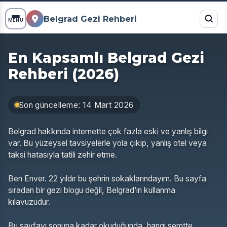
Belgrad Gezi Rehberi
MENÜ
En Kapsamlı Belgrad Gezi
Rehberi (2026)
Son güncelleme: 14 Mart 2026
Belgrad hakkında internette çok fazla eski ve yanlış bilgi
var. Bu yüzeysel tavsiyelerle yola çıkıp, yanlış otel veya
taksi hatasıyla tatili zehir etme.
Ben Enver. 22 yıldır bu şehrin sokaklarındayım. Bu sayfa
sıradan bir gezi blogu değil, Belgrad’ın kullanma
kılavuzudur.
Bu sayfayı sonuna kadar okuduğunda, hangi semtte