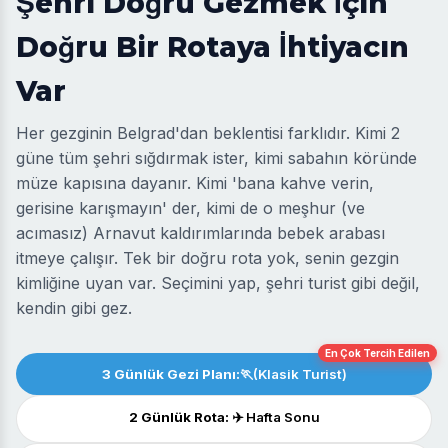
Şehri Doğru Gezmek İçin
Doğru Bir Rotaya İhtiyacın
Var
Her gezginin Belgrad'dan beklentisi farklıdır. Kimi 2
güne tüm şehri sığdırmak ister, kimi sabahın köründe
müze kapısına dayanır. Kimi 'bana kahve verin,
gerisine karışmayın' der, kimi de o meşhur (ve
acımasız) Arnavut kaldırımlarında bebek arabası
itmeye çalışır. Tek bir doğru rota yok, senin gezgin
kimliğine uyan var. Seçimini yap, şehri turist gibi değil,
kendin gibi gez.
En Çok Tercih Edilen
3 Günlük Gezi Planı:
🏃(Klasik Turist)
2 Günlük Rota:
✈️ Hafta Sonu