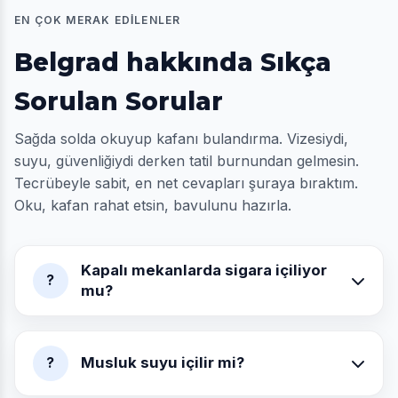
EN ÇOK MERAK EDILENLER
Belgrad hakkında Sıkça
Sorulan Sorular
Sağda solda okuyup kafanı bulandırma. Vizesiydi,
suyu, güvenliğiydi derken tatil burnundan gelmesin.
Tecrübeyle sabit, en net cevapları şuraya bıraktım.
Oku, kafan rahat etsin, bavulunu hazırla.
Kapalı mekanlarda sigara içiliyor
?
mu?
Musluk suyu içilir mi?
?