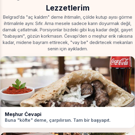
Lezzetlerim
Belgrad’da "aç kaldım" deme ihtimalin, çölde kutup ayısı görme
ihtimalinle aynı: Sıfır. Ama mesele sadece karın doyurmak değil,
damak çatlatmak. Porsiyonlar bizdeki gibi kuş kadar değil, gayet
"babayani", gözün korkmasın. Ćevapi’den o meşhur erik rakısına
kadar, midene bayram ettirecek, "vay be" dedirtecek mekanları
senin için ayıkladım.
Meşhur Ćevapi
Buna "köfte" deme, çarpılırsın. Tam bir başyapıt.