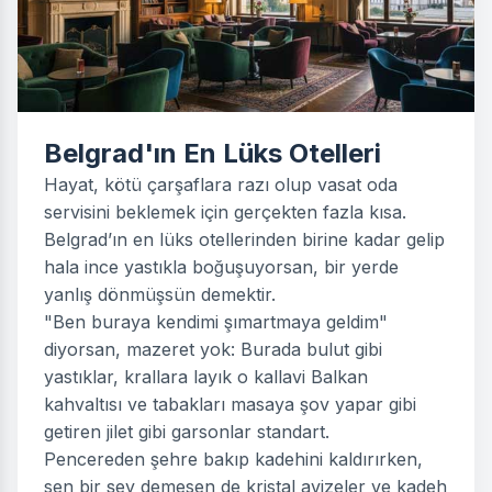
Belgrad'ın En Lüks Otelleri
Hayat, kötü çarşaflara razı olup vasat oda
servisini beklemek için gerçekten fazla kısa.
Belgrad’ın en lüks otellerinden birine kadar gelip
hala ince yastıkla boğuşuyorsan, bir yerde
yanlış dönmüşsün demektir.
"Ben buraya kendimi şımartmaya geldim"
diyorsan, mazeret yok: Burada bulut gibi
yastıklar, krallara layık o kallavi Balkan
kahvaltısı ve tabakları masaya şov yapar gibi
getiren jilet gibi garsonlar standart.
Pencereden şehre bakıp kadehini kaldırırken,
sen bir şey demesen de kristal avizeler ve kadeh