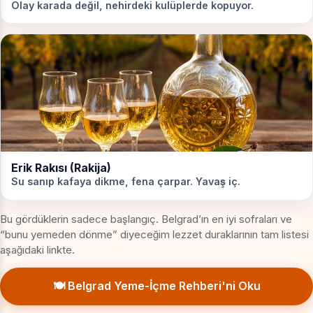
Olay karada değil, nehirdeki kulüplerde kopuyor.
Erik Rakısı (Rakija)
Su sanıp kafaya dikme, fena çarpar. Yavaş iç.
Bu gördüklerin sadece başlangıç. Belgrad’ın en iyi sofraları ve
“bunu yemeden dönme” diyeceğim lezzet duraklarının tam listesi
aşağıdaki linkte.
🍽️ Belgrad Yeme-İçme Rehberi'ni Oku