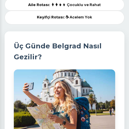
Aile Rotası:
👨‍👩‍👧‍👦 Çocuklu ve Rahat
Keyifçi Rotası:
☕️ Acelem Yok
Üç Günde Belgrad Nasıl
Gezilir?